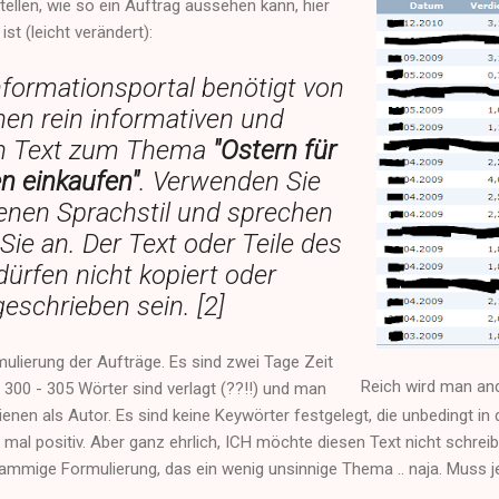
llen, wie so ein Auftrag aussehen kann, hier
ist (leicht verändert):
Informationsportal benötigt von
nen rein informativen und
en Text zum Thema
"Ostern für
n einkaufen"
. Verwenden Sie
enen Sprachstil und sprechen
Sie an. Der Text oder Teile des
dürfen nicht kopiert oder
eschrieben sein. [2]
mulierung der Aufträge. Es sind zwei Tage Zeit
Reich wird man and
300 - 305 Wörter sind verlagt (??!!) und man
enen als Autor. Es sind keine Keywörter festgelegt, die unbedingt in
mal positiv. Aber ganz ehrlich, ICH möchte diesen Text nicht schreib
ammige Formulierung, das ein wenig unsinnige Thema .. naja. Muss j