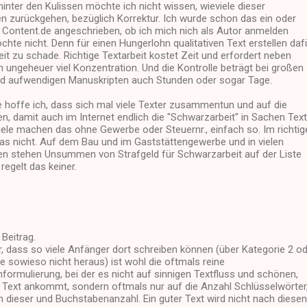
hinter den Kulissen möchte ich nicht wissen, wieviele dieser
en zurückgehen, bezüglich Korrektur. Ich wurde schon das ein oder
 Content.de angeschrieben, ob ich mich nich als Autor anmelden
hte nicht. Denn für einen Hungerlohn qualitativen Text erstellen daf
eit zu schade. Richtige Textarbeit kostet Zeit und erfordert neben
ungeheuer viel Konzentration. Und die Kontrolle beträgt bei großen
d aufwendigen Manuskripten auch Stunden oder sogar Tage.
e hoffe ich, dass sich mal viele Texter zusammentun und auf die
n, damit auch im Internet endlich die "Schwarzarbeit" in Sachen Tex
iele machen das ohne Gewerbe oder Steuernr., einfach so. Im richtig
das nicht. Auf dem Bau und im Gaststättengewerbe und in vielen
n stehen Unsummen von Strafgeld für Schwarzarbeit auf der Liste
regelt das keiner.
 Beitrag.
, dass so viele Anfänger dort schreiben können (über Kategorie 2 o
 sowieso nicht heraus) ist wohl die oftmals reine
ormulierung, bei der es nicht auf sinnigen Textfluss und schönen,
n Text ankommt, sondern oftmals nur auf die Anzahl Schlüsselwörter
 dieser und Buchstabenanzahl. Ein guter Text wird nicht nach diesen