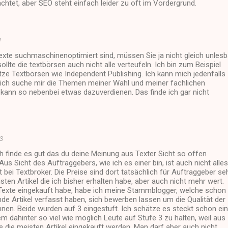
achtet, aber SEO steht einfach leider zu oft im Vordergrund.
1
Texte suchmaschinenoptimiert sind, müssen Sie ja nicht gleich unlesb
ollte die textbörsen auch nicht alle verteufeln. Ich bin zum Beispiel
ze Textbörsen wie Independent Publishing. Ich kann mich jedenfalls
, ich suche mir die Themen meiner Wahl und meiner fachlichen
 kann so nebenbei etwas dazuverdienen. Das finde ich gar nicht
13
ich finde es gut das du deine Meinung aus Texter Sicht so offen
Aus Sicht des Auftraggebers, wie ich es einer bin, ist auch nicht alles
 bei Textbroker. Die Preise sind dort tatsächlich für Auftraggeber se
isten Artikel die ich bisher erhalten habe, aber auch nicht mehr wert.
 Texte eingekauft habe, habe ich meine Stammblogger, welche schon
e Artikel verfasst haben, sich bewerben lassen um die Qualität der
nen. Beide wurden auf 3 eingestuft. Ich schätze es steckt schon ein
 dahinter so viel wie möglich Leute auf Stufe 3 zu halten, weil aus
e die meisten Artikel eingekauft werden. Man darf aber auch nicht