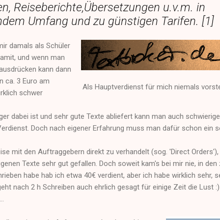
n, Reiseberichte,Übersetzungen u.v.m. in
dem Umfang und zu günstigen Tarifen. [1]
mir damals als Schüler
damit, und wenn man
 ausdrücken kann dann
on ca. 3 Euro am
Als Hauptverdienst für mich niemals vorste
irklich schwer
er dabei ist und sehr gute Texte abliefert kann man auch schwierige
Verdienst. Doch nach eigener Erfahrung muss man dafür schon ein s
ise mit den Auftraggebern direkt zu verhandelt (sog. 'Direct Orders'),
igenen Texte sehr gut gefallen. Doch soweit kam's bei mir nie, in den
hrieben habe hab ich etwa 40€ verdient, aber ich habe wirklich sehr, s
eht nach 2 h Schreiben auch ehrlich gesagt für einige Zeit die Lust :)
..