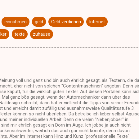
einnahmen
geld
Geld verdienen
Internet
oker
texte
zuhause
 Meinung voll und ganz und bin auch ehrlich gesagt, als Texterin, die d
 macht, eher nicht von solchen "Contentmaschinen" angetan. Denn si
se kaputt, für die wirklich guten Texter. Auf diesen Portalen kann sic
. Mal ganz bös gesagt, wenn der Automechaniker dann über das
Naildesign schreibt, dann hat er vielleicht die Tipps von seiner Freund
t und erreicht damit zufällig und ausnahmsweise Qualitätsstufe 3.
 Texter können so nicht überleben. Da betreibe ich lieber selbst Aquis
nd meiner individuellen Arbeit. Denn die vielen "Nebenjobber" in
sind mir ehrlich gesagt ein Dorn im Auge. Ich jobbe ja auch nicht
rankenschwester, weil ich das auch gar nicht könnte, denn davon
chts. Aber im Internet kann Hinz und Kunz "professionelle Texte"