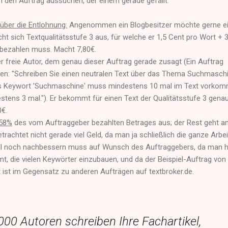
ch den Auftrag aussuchen, der einem gerade gefällt.
über die Entlohnung:
Angenommen ein Blogbesitzer möchte gerne e
cht sich Textqualitätsstufe 3 aus, für welche er 1,5 Cent pro Wort + 
 bezahlen muss. Macht 7,80€.
er freie Autor, dem genau dieser Auftrag gerade zusagt (Ein Auftrag
ten: "Schreiben Sie einen neutralen Text über das Thema Suchmasch
as Keywort 'Suchmaschine' muss mindestens 10 mal im Text vorkom
tens 3 mal."). Er bekommt für einen Text der Qualitätsstufe 3 genau
0€.
 58%
des vom Auftraggeber bezahlten Betrages aus; der Rest geht a
trachtet nicht gerade viel Geld, da man ja schließlich die ganze Arbei
l noch nachbessern muss auf Wunsch des Auftraggebers, da man h
, die vielen Keywörter einzubauen, und da der Beispiel-Auftrag von
t ist im Gegensatz zu anderen Aufträgen auf textbroker.de.
000 Autoren schreiben Ihre Fachartikel,