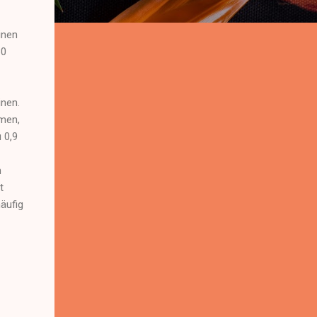
inen
30
inen.
men,
 0,9
n
t
äufig