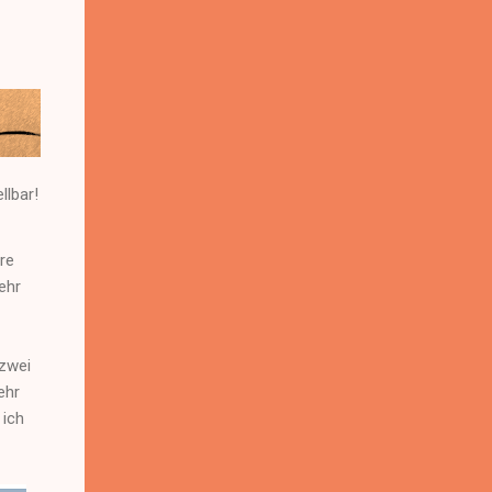
llbar!
re
ehr
 zwei
ehr
 ich