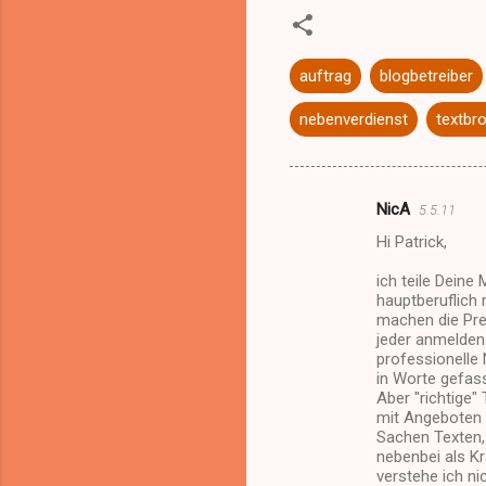
auftrag
blogbetreiber
nebenverdienst
textbr
NicA
5.5.11
K
Hi Patrick,
o
m
ich teile Deine
hauptberuflich
m
machen die Prei
jeder anmelden
e
professionelle 
n
in Worte gefass
Aber "richtige"
t
mit Angeboten u
a
Sachen Texten, 
nebenbei als K
r
verstehe ich ni