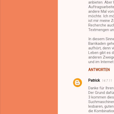
e
anbieten. Aber 
Auftragsarbeit
andere Mal von
möchte. Ich möc
ist mir meine Z
Recherche auch 
Textmengen un
In diesem Sinn
Barrikaden gehe
aufhört, denn v
Leben gibt es 
anderen Zweige
und im Internet 
ANTWORTEN
Patrick
14.7.11
Danke für Ihren
Der Grund dafür
3 kommen diese
Suchmaschinenf
lesbaren, gute
die Kombination