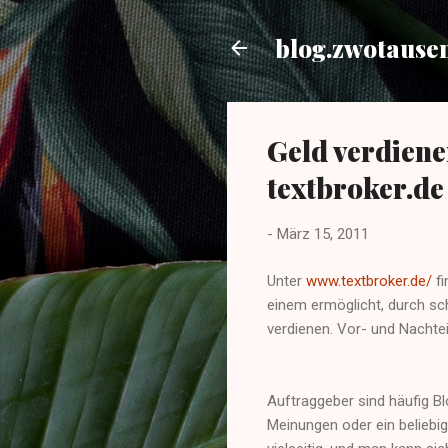
blog.zwotause
Geld verdiene
textbroker.de
-
März 15, 2011
Unter
www.textbroker.de/
fi
einem ermöglicht, durch sch
verdienen. Vor- und Nachtei
Auftraggeber sind häufig Bl
Meinungen oder ein beliebi