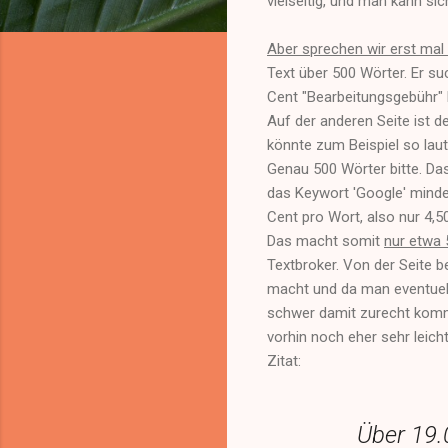
vielseitig, und man kann si
Aber sprechen wir erst mal 
Text über 500 Wörter. Er su
Cent "Bearbeitungsgebühr"
Auf der anderen Seite ist d
könnte zum Beispiel so lau
Genau 500 Wörter bitte. D
das Keywort 'Google' mindes
Cent pro Wort, also nur 4,5
Das macht somit
nur etwa
Textbroker. Von der Seite be
macht und da man eventuel
schwer damit zurecht kommt
vorhin noch eher sehr leich
Zitat:
Über 19.