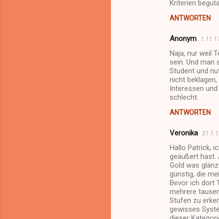
Kriterien begut
ANTWORTEN
Anonym
1.11.1
Naja, nur weil 
sein. Und man s
Student und nut
nicht beklagen
Interessen und
schlecht.
ANTWORTEN
Veronika
31.1.
Hallo Patrick, 
geäußert hast. 
Gold was glänzt
günstig, die me
Bevor ich dort
mehrere tausend
Stufen zu erken
gewisses System
dieser Kategori