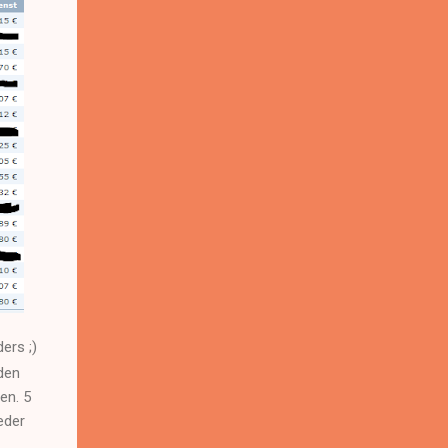
ers ;)
 den
en. 5
eder