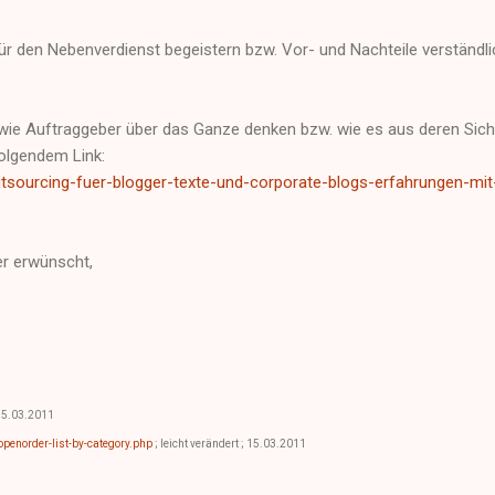
ür den Nebenverdienst begeistern bzw. Vor- und Nachteile verständli
 wie Auftraggeber über das Ganze denken bzw. wie es aus deren Sich
folgendem Link:
utsourcing-fuer-blogger-texte-und-corporate-blogs-erfahrungen-mit
r erwünscht,
15.03.2011
openorder-list-by-category.php
; leicht verändert ; 15.03.2011