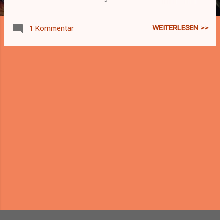
aber später dauert es seeehr lange, bis man
sich neue Autos kaufen kann. Und will man
WEITERLESEN >>
1 Kommentar
sich Geldbündel im Play Store kaufen, zahlt
man ein halbes Vermögen für ein Auto.
WEITERE POSTS