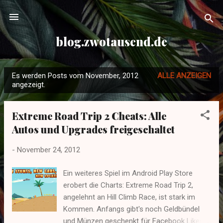
Direkt zum Hauptbereich
blog.zwotausend.de
Es werden Posts vom November, 2012
ALLE ANZEIGEN
P
angezeigt.
o
s
Extreme Road Trip 2 Cheats: Alle
t
Autos und Upgrades freigeschaltet
s
-
November 24, 2012
Ein weiteres Spiel im Android Play Store
erobert die Charts: Extreme Road Trip 2,
angelehnt an Hill Climb Race, ist stark im
Kommen. Anfangs gibt's noch Geldbündel
und Münzen geschenkt für Facebook Likes,