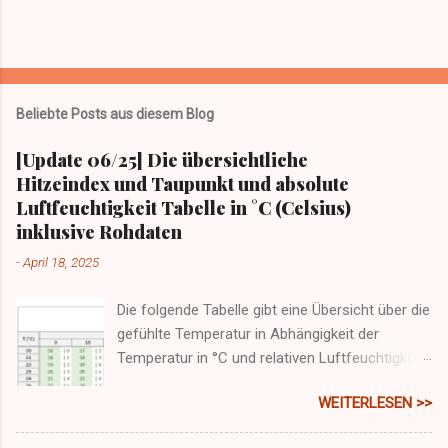
t
l
i
c
h
e
n
Beliebte Posts aus diesem Blog
[Update 06/25] Die übersichtliche
Hitzeindex und Taupunkt und absolute
Luftfeuchtigkeit Tabelle in °C (Celsius)
inklusive Rohdaten
-
April 18, 2025
Die folgende Tabelle gibt eine Übersicht über die
gefühlte Temperatur in Abhängigkeit der
Temperatur in °C und relativen Luftfeuchtigkeit.
Zusätzlich ist der Taupunkt enthalten, der in
WEITERLESEN >>
kalten Monaten Übersicht gibt wann etwa
Schimmel an Wänden entstehen kann (nämlich