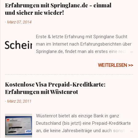
bei Unterschreiten des Taupunkt und damit
Erfahrungen mit Springlane.de - einmal
Kondensation von Wasser an einer Oberfläche).
und sicher nie wieder!
-
März 07, 2014
Erste & letzte Erfahrung mit Springlane Sucht
man im Internet nach Erfahrungsberichten über
Springlane.de, findet man als erstes eine recht
positiv erscheinende Durchschnittsbewertung
WEITERLESEN >>
auf trustpilot.de . Doch wenn man erst mal auf
den Service angewiesen ist, sei es aufgrund
einer Reklamation oder einer sonstigen
Kostenlose Visa Prepaid-Kreditkarte:
Anfrage, wird einem bewusst, dass der Schein
Erfahrungen mit Wüstenrot
trügen kann. Denn sieht man sich einige
-
März 20, 2011
negative Bewertungen an - die es natürlich
überall gibt, keine Frage - so häufen sich immer
Wüstenrot bietet als einzige Bank in ganz
wieder die selben Beschwerden. Ein Beispiel
Deutschland (bis jetzt) eine Prepaid-Kreditkarte
seht ihr hier , ich möchte auch nicht
an, die keine Jahresbeiträge und auch sonst
ausschließlich über negative Erfahrungen
nichts kostet (dazu später mehr). Verbunden