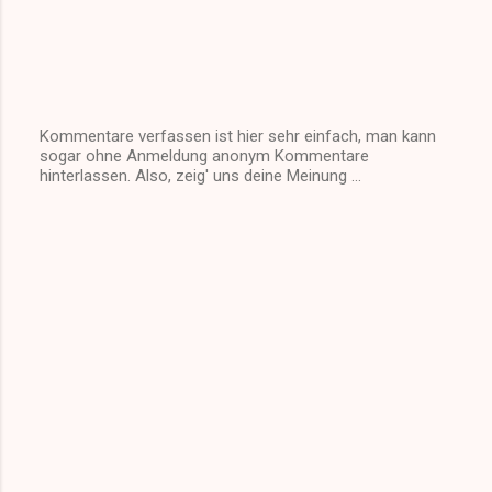
Kommentare verfassen ist hier sehr einfach, man kann
sogar ohne Anmeldung anonym Kommentare
K
hinterlassen. Also, zeig' uns deine Meinung ...
o
m
m
e
n
t
a
r
v
e
r
ö
f
f
e
n