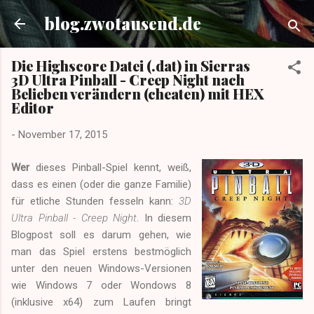
Direkt zum Hauptbereich
blog.zwotausend.de
Die Highscore Datei (.dat) in Sierras
3D Ultra Pinball - Creep Night nach
Belieben verändern (cheaten) mit HEX
Editor
-
November 17, 2015
Wer
dieses Pinball-Spiel kennt, weiß,
dass es einen (oder die ganze Familie)
für etliche Stunden fesseln kann:
3D
Ultra Pinball - Creep Night
. In diesem
Blogpost soll es darum gehen, wie
man das Spiel erstens bestmöglich
unter den neuen Windows-Versionen
wie Windows 7 oder Wondows 8
(inklusive x64) zum Laufen bringt