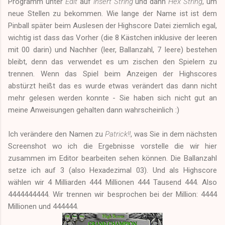
Programm unter
Edit
auf
insert String
und dann
Hex String
, um
neue Stellen zu bekommen. Wie lange der Name ist ist dem
Pinball später beim Auslesen der Highscore Datei ziemlich egal,
wichtig ist dass das Vorher (die 8 Kästchen inklusive der leeren
mit 00 darin) und Nachher (leer, Ballanzahl, 7 leere) bestehen
bleibt, denn das verwendet es um zischen den Spielern zu
trennen. Wenn das Spiel beim Anzeigen der Highscores
abstürzt heißt das es wurde etwas verändert das dann nicht
mehr gelesen werden konnte - Sie haben sich nicht gut an
meine Anweisungen gehalten dann wahrscheinlich :)
Ich verändere den Namen zu
Patrick!!
, was Sie in dem nächsten
Screenshot wo ich die Ergebnisse vorstelle die wir hier
zusammen im Editor bearbeiten sehen können. Die Ballanzahl
setze ich auf 3 (also Hexadezimal 03). Und als Highscore
wählen wir 4 Milliarden 444 Millionen 444 Tausend 444. Also
4444444444. Wir trennen wir besprochen bei der Million: 4444
Millionen und 444444.