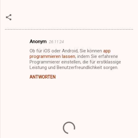
Anonym
26.11.24
K
Ob für iOS oder Android, Sie können
app
o
programmieren lassen
, indem Sie erfahrene
m
Programmierer einstellen, die für erstklassige
Leistung und Benutzerfreundlichkeit sorgen.
m
ANTWORTEN
e
n
t
a
r
e