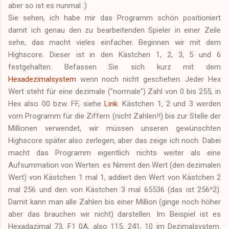
aber so ist es nunmal :)
Sie sehen, ich habe mir das Programm schön positioniert
damit ich genau den zu bearbeitenden Spieler in einer Zeile
sehe, das macht vieles einfacher. Beginnen wir mit dem
Highscore. Dieser ist in den Kästchen 1, 2, 3, 5 und 6
festgehalten. Befassen Sie sich kurz mit dem
Hexadezimalsystem
wenn noch nicht geschehen. Jeder Hex
Wert steht für eine dezimale ("normale") Zahl von 0 bis 255, in
Hex also 00 bzw. FF, siehe
Link
. Kästchen 1, 2 und 3 werden
vom Programm für die Ziffern (nicht Zahlen!!) bis zur Stelle der
Millionen verwendet, wir müssen unseren gewünschten
Highscore später also zerlegen, aber das zeige ich noch. Dabei
macht das Programm eigentlich nichts weiter als eine
Aufsummation von Werten. es Nimmt den Wert (den dezimalen
Wert) von Kästchen 1 mal 1, addiert den Wert von Kästchen 2
mal 256 und den von Kästchen 3 mal 65536 (das ist 256^2).
Damit kann man alle Zahlen bis einer Million (ginge noch höher
aber das brauchen wir nicht) darstellen. Im Beispiel ist es
Hexadazimal 73, F1 0A, also 115, 241, 10 im Dezimalsystem.