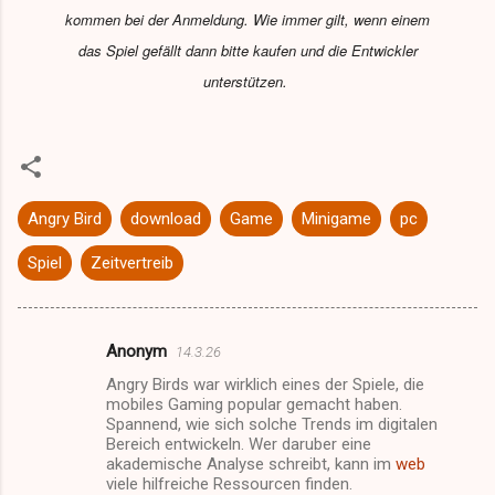
kommen bei der Anmeldung. Wie immer gilt, wenn einem
das Spiel gefällt dann bitte kaufen und die Entwickler
unterstützen.
Angry Bird
download
Game
Minigame
pc
Spiel
Zeitvertreib
Anonym
14.3.26
K
Angry Birds war wirklich eines der Spiele, die
o
mobiles Gaming popular gemacht haben.
m
Spannend, wie sich solche Trends im digitalen
Bereich entwickeln. Wer daruber eine
m
akademische Analyse schreibt, kann im
web
viele hilfreiche Ressourcen finden.
e