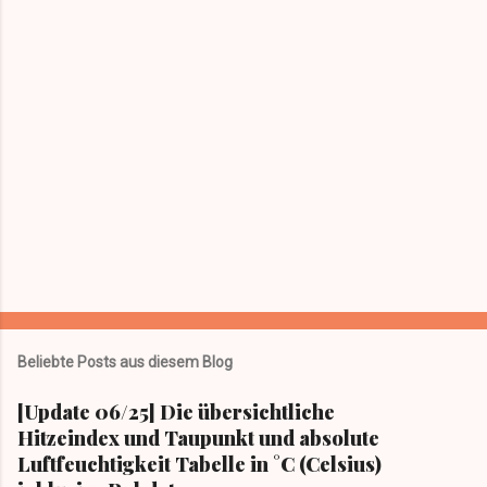
n
t
a
r
v
e
r
ö
f
f
e
n
t
l
i
c
h
e
n
Beliebte Posts aus diesem Blog
[Update 06/25] Die übersichtliche
Hitzeindex und Taupunkt und absolute
Luftfeuchtigkeit Tabelle in °C (Celsius)