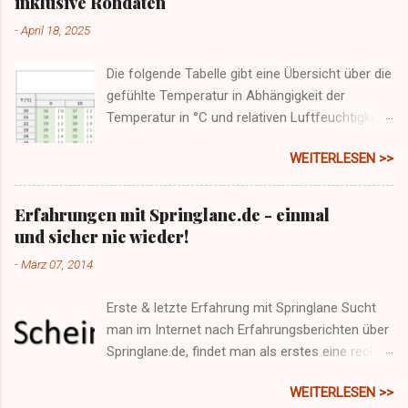
inklusive Rohdaten
-
April 18, 2025
Die folgende Tabelle gibt eine Übersicht über die
gefühlte Temperatur in Abhängigkeit der
Temperatur in °C und relativen Luftfeuchtigkeit.
Zusätzlich ist der Taupunkt enthalten, der in
WEITERLESEN >>
kalten Monaten Übersicht gibt wann etwa
Schimmel an Wänden entstehen kann (nämlich
bei Unterschreiten des Taupunkt und damit
Erfahrungen mit Springlane.de - einmal
Kondensation von Wasser an einer Oberfläche).
und sicher nie wieder!
-
März 07, 2014
Erste & letzte Erfahrung mit Springlane Sucht
man im Internet nach Erfahrungsberichten über
Springlane.de, findet man als erstes eine recht
positiv erscheinende Durchschnittsbewertung
WEITERLESEN >>
auf trustpilot.de . Doch wenn man erst mal auf