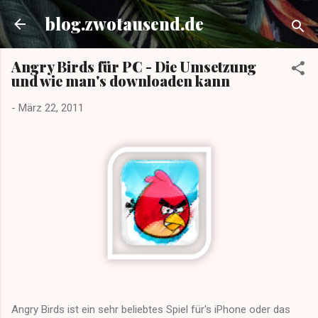
Direkt zum Hauptbereich
blog.zwotausend.de
Angry Birds für PC - Die Umsetzung
und wie man's downloaden kann
-
März 22, 2011
Angry Birds ist ein sehr beliebtes Spiel für's iPhone oder das