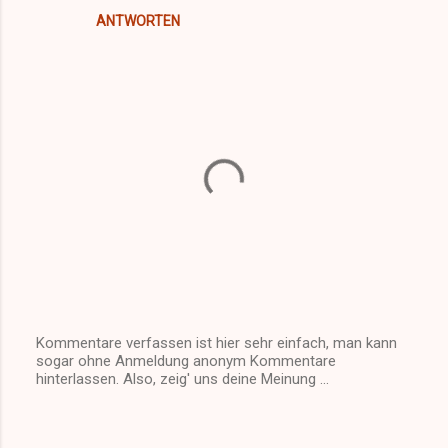
n
ANTWORTEN
t
a
r
e
Kommentare verfassen ist hier sehr einfach, man kann
sogar ohne Anmeldung anonym Kommentare
K
hinterlassen. Also, zeig' uns deine Meinung ...
o
m
m
e