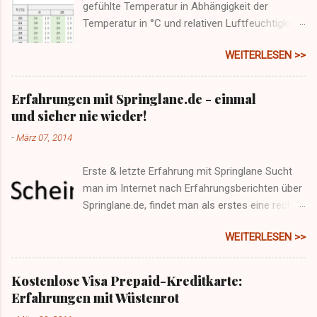
gefühlte Temperatur in Abhängigkeit der
Temperatur in °C und relativen Luftfeuchtigkeit.
Zusätzlich ist der Taupunkt enthalten, der in
WEITERLESEN >>
kalten Monaten Übersicht gibt wann etwa
Schimmel an Wänden entstehen kann (nämlich
bei Unterschreiten des Taupunkt und damit
Erfahrungen mit Springlane.de - einmal
Kondensation von Wasser an einer Oberfläche).
und sicher nie wieder!
-
März 07, 2014
Erste & letzte Erfahrung mit Springlane Sucht
man im Internet nach Erfahrungsberichten über
Springlane.de, findet man als erstes eine recht
positiv erscheinende Durchschnittsbewertung
WEITERLESEN >>
auf trustpilot.de . Doch wenn man erst mal auf
den Service angewiesen ist, sei es aufgrund
einer Reklamation oder einer sonstigen
Kostenlose Visa Prepaid-Kreditkarte:
Anfrage, wird einem bewusst, dass der Schein
Erfahrungen mit Wüstenrot
trügen kann. Denn sieht man sich einige