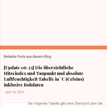
r
ö
f
f
e
n
t
l
i
c
h
e
n
Beliebte Posts aus diesem Blog
[Update 06/25] Die übersichtliche
Hitzeindex und Taupunkt und absolute
Luftfeuchtigkeit Tabelle in °C (Celsius)
inklusive Rohdaten
-
April 18, 2025
Die folgende Tabelle gibt eine Übersicht über die