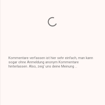
n
t
a
r
e
Kommentare verfassen ist hier sehr einfach, man kann
sogar ohne Anmeldung anonym Kommentare
K
hinterlassen. Also, zeig' uns deine Meinung ...
o
m
m
e
n
t
a
r
v
e