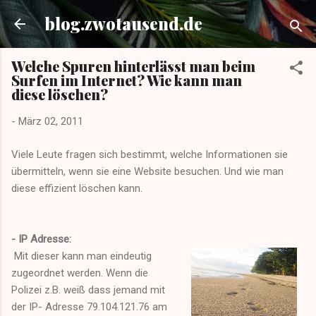
Direkt zum Hauptbereich
blog.zwotausend.de
Welche Spuren hinterlässt man beim
Surfen im Internet? Wie kann man
diese löschen?
-
März 02, 2011
Viele Leute fragen sich bestimmt, welche Informationen sie
übermitteln, wenn sie eine Website besuchen. Und wie man
diese effizient löschen kann.
- I
P Adresse:
Mit dieser kann man eindeutig
zugeordnet werden. Wenn die
Polizei z.B. weiß dass jemand mit
der IP- Adresse 79.104.121.76 am