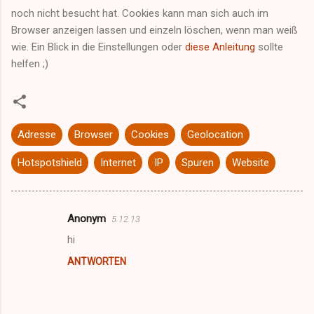
noch nicht besucht hat. Cookies kann man sich auch im
Browser anzeigen lassen und einzeln löschen, wenn man weiß
wie. Ein Blick in die Einstellungen oder
diese Anleitung
sollte
helfen ;)
Adresse
Browser
Cookies
Geolocation
Hotspotshield
Internet
IP
Spuren
Website
Anonym
5.12.13
K
hi
o
ANTWORTEN
m
m
e