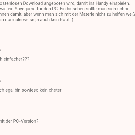
ostenlosen Download angeboten wird, damit ins Handy einspielen.
wie ein Savegame für den PC. Ein bisschen sollte man sich schon
nen damit, aber wenn man sich mit der Materie nicht zu helfen wei
n normalerweise ja auch kein Root :)
3
ch einfacher???
3
ach egal bin sowieso kein cheter
mit der PC-Version?