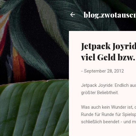
blog.zwotause
Jetpack Joyrid
viel Geld bzw
-
September 28, 2012
Jetpack Joyride: Endlich a
größter Beliebtheit.
Was auch kein Wunder ist, 
Runde für Runde für Spielsp
schließlich beendet - und 