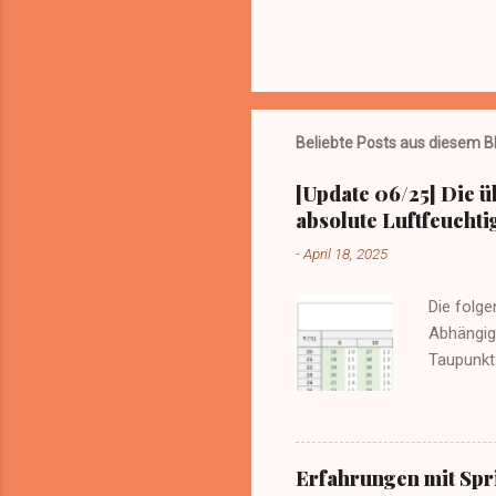
n
t
l
i
c
h
e
n
Beliebte Posts aus diesem B
[Update 06/25] Die ü
absolute Luftfeuchtig
-
April 18, 2025
Die folge
Abhängigk
Taupunkt
Wänden e
Kondensa
Erfahrungen mit Spri