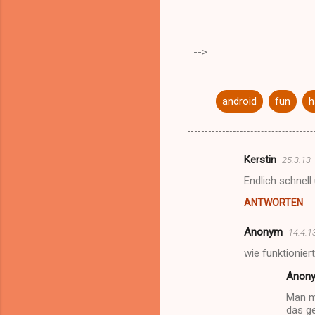
-->
android
fun
h
Kerstin
25.3.13
K
Endlich schnell
o
ANTWORTEN
m
m
Anonym
14.4.1
e
wie funktionier
n
Anon
t
Man m
a
das ge