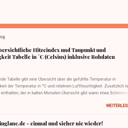
log
bersichtliche Hitzeindex und Taupunkt und
keit Tabelle in °C (Celsius) inklusive Rohdaten
nde Tabelle gibt eine Übersicht über die gefühlte Temperatur in
eit der Temperatur in °C und relativen Luftfeuchtigkeit. Zusätzlich is
 enthalten, der in kalten Monaten Übersicht gibt wann etwa Schimme
ntstehen kann (nämlich bei Unterschreiten des Taupunkt und damit
WEITERLES
tion von Wasser an einer Oberfläche).
nglane.de - einmal und sicher nie wieder!