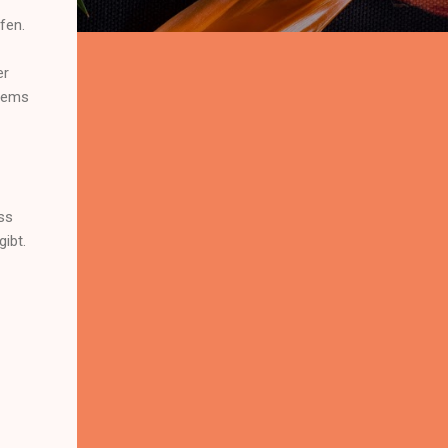
fen.
er
Items
ass
ibt.