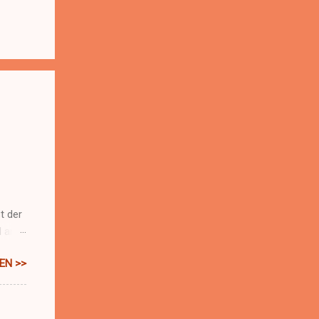
t der
l an
EN >>