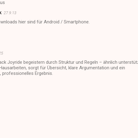
aus
k
27.9.13
wnloads hier sind für Android / Smartphone.
25
ack Joyride begeistern durch Struktur und Regeln – ähnlich unterstüt
Hausarbeiten, sorgt für Übersicht, klare Argumentation und ein
 professionelles Ergebnis.