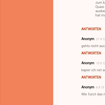
zum k
r
Quasi 
e
ausken
hat ma
ANTWORTEN
Anonym
21.4.1
gehts nicht au
ANTWORTEN
Anonym
10.5.1
kapier ich net 
ANTWORTEN
Anonym
6.9.13
Wie funzt das 