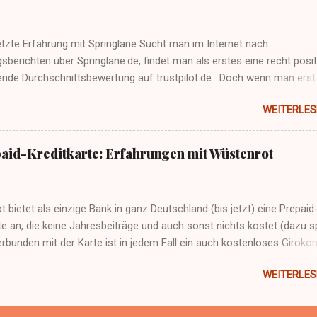
etzte Erfahrung mit Springlane Sucht man im Internet nach
sberichten über Springlane.de, findet man als erstes eine recht posit
ende Durchschnittsbewertung auf trustpilot.de . Doch wenn man erst
ervice angewiesen ist, sei es aufgrund einer Reklamation oder einer
WEITERLES
n Anfrage, wird einem bewusst, dass der Schein trügen kann. Denn si
einige negative Bewertungen an - die es natürlich überall gibt, keine 
en sich immer wieder die selben Beschwerden. Ein Beispiel seht ihr hi
paid-Kreditkarte: Erfahrungen mit Wüstenrot
e auch nicht ausschließlich über negative Erfahrungen berichten, mir
aran, das Unternehmen künstlich schlecht zu machen.
 bietet als einzige Bank in ganz Deutschland (bis jetzt) eine Prepaid
te an, die keine Jahresbeiträge und auch sonst nichts kostet (dazu s
rbunden mit der Karte ist in jedem Fall ein auch kostenloses Girokon
nrot "Top Giro" bzw. " Top Giro Young ", wenn man jünger als 25 Jah
WEITERLES