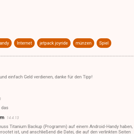
andy
Internet
jetpack joyride
münzen
Spiel
 und einfach Geld verdienen, danke für den Tipp!
3
t das
ym
14.4.13
uss Titanium Backup (Programm) auf einem Android-Handy haben,
rootet ist, und anschließend die Datei, die auf den verlinkten Seiten