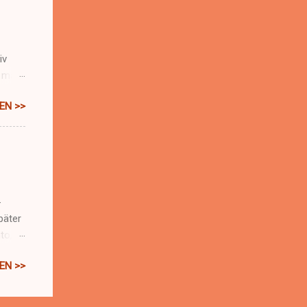
iv
 mal
EN >>
eht
Frage
er ,
 liegt
-
päter
to,
re alt
EN >>