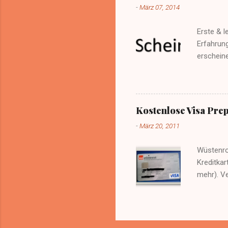
-
März 07, 2014
Erste & l
Erfahrung
erschein
auf den S
sonstige
man sich 
- so häuf
Kostenlose Visa Pre
ich möcht
-
März 20, 2011
nichts d
Wüstenrot
Kreditkar
mehr). Ve
das Wüste
ist.